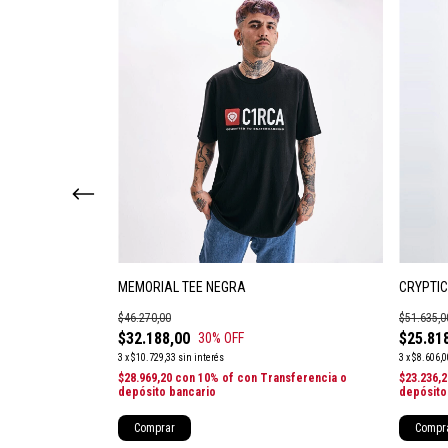
CA
MEMORIAL TEE NEGRA
CRYPTIC
$46.270,00
$51.635,0
$32.188,00
$25.81
30
% OFF
3
x
$10.729,33
sin interés
3
x
$8.606,0
nsferencia o
$28.969,20
con
10% of con Transferencia o
$23.236,
depósito bancario
depósito
Comprar
Compr