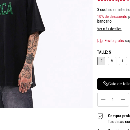
3
cuotas sin interé
10% de descuento
p
bancario
Ver más detalles
Envío gratis
su
TALLE:
S
S
M
L
Guía de tall
Compra prot
Tus datos cu