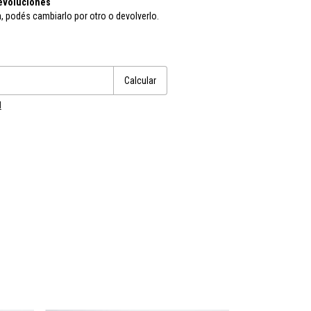
evoluciones
a, podés cambiarlo por otro o devolverlo.
Cambiar CP
Calcular
l