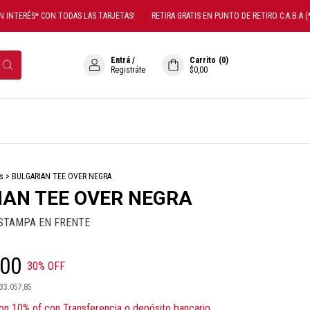
NTERÉS* CON TODAS LAS TARJETAS!
RETIRA GRATIS EN PUNTO DE RETIRO C.A.B.A (*)
Entrá
/
Carrito
(
0
)
Registráte
$0,00
s
>
BULGARIAN TEE OVER NEGRA
IAN TEE OVER NEGRA
ESTAMPA EN FRENTE
,00
30
% OFF
33.057,85
on
10% of con Transferencia o depósito bancario