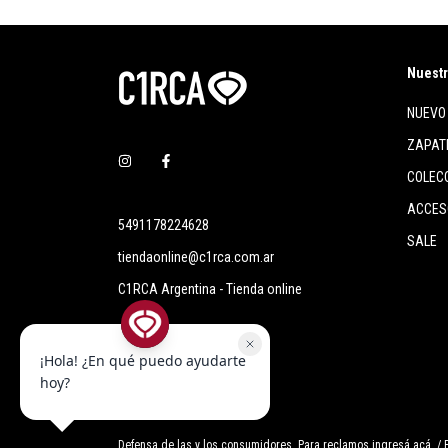
Nuestr
NUEVO
ZAPAT
COLEC
ACCES
5491178224628
SALE
tiendaonline@c1rca.com.ar
C1RCA Argentina - Tienda online
Defensa de las y los consumidores. Para reclamos
ingresá acá.
/