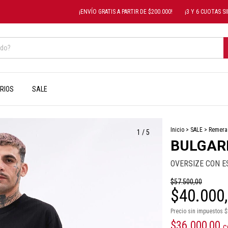
¡ENVÍO GRATIS A PARTIR DE $200.000!
¡3 Y 6 CUOTAS SIN I
RIOS
SALE
Inicio
>
SALE
>
Remera
1
/
5
BULGAR
OVERSIZE CON 
$57.500,00
$40.000
Precio sin impuestos
$
$36.000,00
c