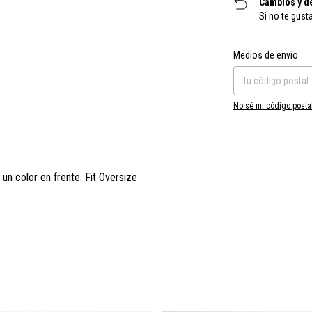
Cambios y d
Si no te gust
Entregas para el CP:
Medios de envío
No sé mi código posta
un color en frente. Fit Oversize