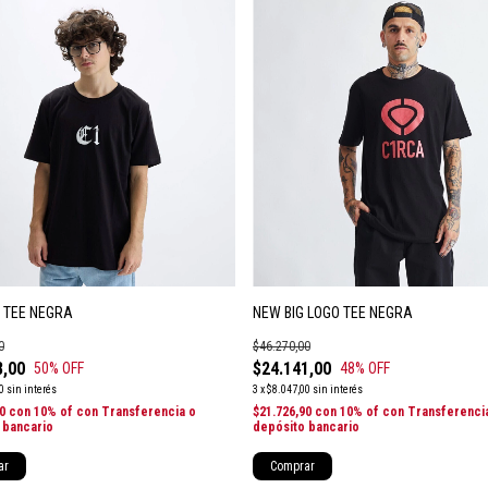
 TEE NEGRA
NEW BIG LOGO TEE NEGRA
0
$46.270,00
8,00
$24.141,00
50
% OFF
48
% OFF
0
sin interés
3
x
$8.047,00
sin interés
20
con
10% of con Transferencia o
$21.726,90
con
10% of con Transferenci
 bancario
depósito bancario
ar
Comprar