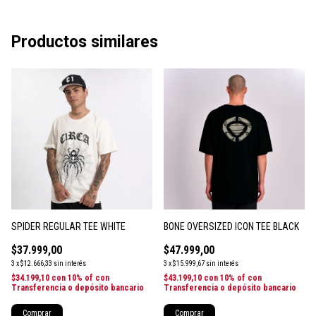
Productos similares
SPIDER REGULAR TEE WHITE
BONE OVERSIZED ICON TEE BLACK
$37.999,00
$47.999,00
3
x
$12.666,33
sin interés
3
x
$15.999,67
sin interés
$34.199,10
con
10% of con
$43.199,10
con
10% of con
Transferencia o depósito bancario
Transferencia o depósito bancario
Comprar
Comprar