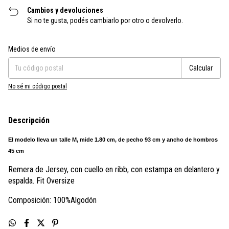
Cambios y devoluciones
Si no te gusta, podés cambiarlo por otro o devolverlo.
Entregas para el CP:
Cambiar CP
Medios de envío
Calcular
No sé mi código postal
Descripción
El modelo lleva un talle M, mide 1.80 cm, de pecho 93 cm y ancho de hombros
45 cm
Remera de Jersey, con cuello en ribb, con estampa en delantero y
espalda. Fit Oversize
Composición:
100%Algodón