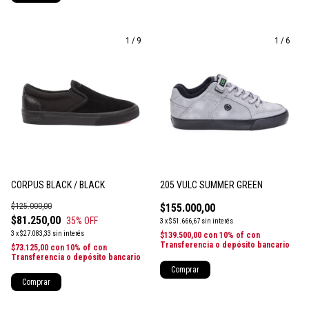
1
/
9
1
/
6
CORPUS BLACK / BLACK
205 VULC SUMMER GREEN
$125.000,00
$155.000,00
$81.250,00
35
% OFF
3
x
$51.666,67
sin interés
3
x
$27.083,33
sin interés
$139.500,00
con
10% of con
Transferencia o depósito bancario
$73.125,00
con
10% of con
Transferencia o depósito bancario
Comprar
Comprar