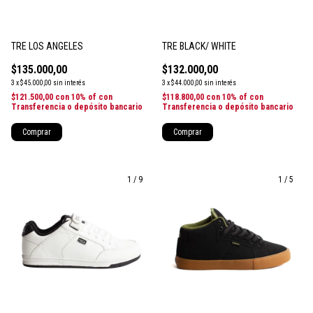
TRE LOS ANGELES
TRE BLACK/ WHITE
$135.000,00
$132.000,00
3
x
$45.000,00
sin interés
3
x
$44.000,00
sin interés
$121.500,00
con
10% of con
$118.800,00
con
10% of con
Transferencia o depósito bancario
Transferencia o depósito bancario
Comprar
Comprar
1
/
9
1
/
5