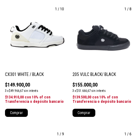
1
/
10
1
/
8
CX301 WHITE / BLACK
205 VULC BLACK/ BLACK
$149.900,00
$155.000,00
3
x
$49.966,67
sin interés
3
x
$51.666,67
sin interés
$134.910,00
con
10% of con
$139.500,00
con
10% of con
Transferencia o depósito bancario
Transferencia o depósito bancario
Comprar
Comprar
1
/
9
1
/
6