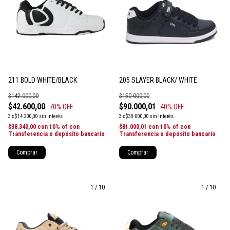
211 BOLD WHITE/BLACK
205 SLAYER BLACK/ WHITE
$142.000,00
$150.000,00
$42.600,00
$90.000,01
70
% OFF
40
% OFF
3
x
$14.200,00
sin interés
3
x
$30.000,00
sin interés
$38.340,00
con
10% of con
$81.000,01
con
10% of con
Transferencia o depósito bancario
Transferencia o depósito bancario
Comprar
Comprar
1
/
10
1
/
10