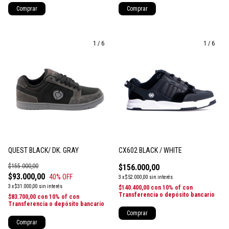
Comprar
Comprar
1
/
6
1
/
6
QUEST BLACK/ DK. GRAY
CX602 BLACK / WHITE
$155.000,00
$156.000,00
$93.000,00
40
% OFF
3
x
$52.000,00
sin interés
3
x
$31.000,00
sin interés
$140.400,00
con
10% of con
Transferencia o depósito bancario
$83.700,00
con
10% of con
Transferencia o depósito bancario
Comprar
Comprar