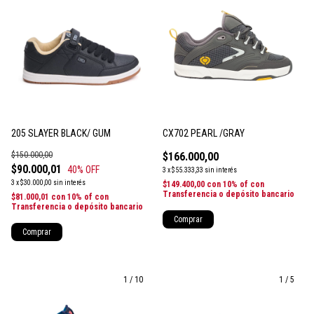
205 SLAYER BLACK/ GUM
CX702 PEARL /GRAY
$150.000,00
$166.000,00
$90.000,01
40
% OFF
3
x
$55.333,33
sin interés
3
x
$30.000,00
sin interés
$149.400,00
con
10% of con
Transferencia o depósito bancario
$81.000,01
con
10% of con
Transferencia o depósito bancario
Comprar
Comprar
1
/
10
1
/
5