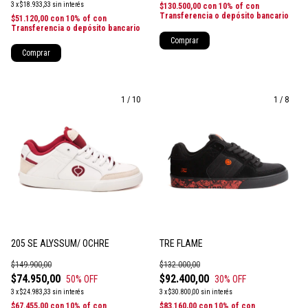
3
x
$18.933,33
sin interés
$130.500,00
con
10% of con
Transferencia o depósito bancario
$51.120,00
con
10% of con
Transferencia o depósito bancario
Comprar
Comprar
1
/
10
1
/
8
205 SE ALYSSUM/ OCHRE
TRE FLAME
$149.900,00
$132.000,00
$74.950,00
$92.400,00
50
% OFF
30
% OFF
3
x
$24.983,33
sin interés
3
x
$30.800,00
sin interés
$67.455,00
con
10% of con
$83.160,00
con
10% of con