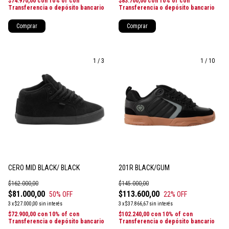
$74.970,00
con
10% of con
$83.700,00
con
10% of con
Transferencia o depósito bancario
Transferencia o depósito bancario
Comprar
Comprar
1
/
3
1
/
10
CERO MID BLACK/ BLACK
201R BLACK/GUM
$162.000,00
$145.000,00
$81.000,00
$113.600,00
50
% OFF
22
% OFF
3
x
$27.000,00
sin interés
3
x
$37.866,67
sin interés
$72.900,00
con
10% of con
$102.240,00
con
10% of con
Transferencia o depósito bancario
Transferencia o depósito bancario