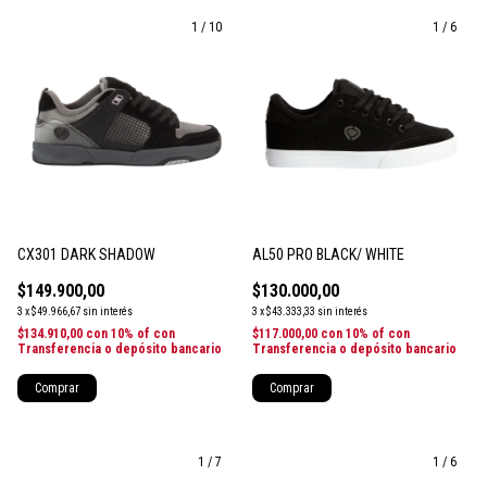
1
/
10
1
/
6
CX301 DARK SHADOW
AL50 PRO BLACK/ WHITE
$149.900,00
$130.000,00
3
x
$49.966,67
sin interés
3
x
$43.333,33
sin interés
$134.910,00
con
10% of con
$117.000,00
con
10% of con
Transferencia o depósito bancario
Transferencia o depósito bancario
Comprar
Comprar
1
/
7
1
/
6