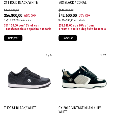
211 BOLD BLACK/WHITE
703 BLACK / CORAL
$142.000,00
$142.000,00
$56.800,00
$42.600,00
60
% OFF
70
% OFF
3
x
$18.933,33
sin interés
3
x
$14.200,00
sin interés
$51.120,00
con
10% of con
$38.340,00
con
10% of con
Transferencia o depósito bancario
Transferencia o depósito bancario
Comprar
Comprar
1
/
6
1
/
2
THREAT BLACK/ WHITE
CX 201R VINTAGE KHAKI / LILY
WHITE