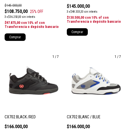
$145.000,00
$145.000,00
$108.750,00
25
% OFF
3
x
$48.333,33
sin interés
3
x
$36.250,00
sin interés
$130.500,00
con
10% of con
Transferencia o depósito bancario
$97.875,00
con
10% of con
Transferencia o depósito bancario
Comprar
Comprar
1
/
7
1
/
7
CX702 BLACK /RED
CX702 BLANC / BLUE
$166.000,00
$166.000,00