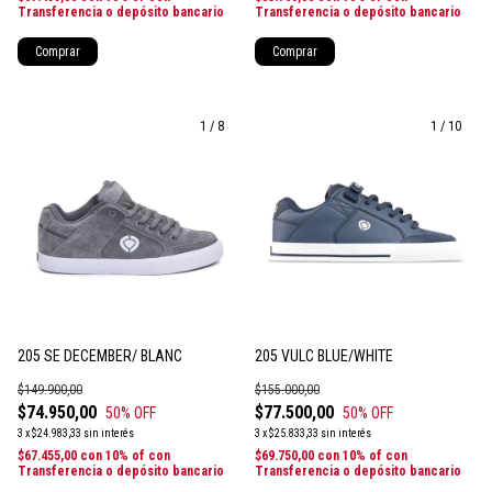
Transferencia o depósito bancario
Transferencia o depósito bancario
Comprar
Comprar
1
/
8
1
/
10
205 SE DECEMBER/ BLANC
205 VULC BLUE/WHITE
$149.900,00
$155.000,00
$74.950,00
$77.500,00
50
% OFF
50
% OFF
3
x
$24.983,33
sin interés
3
x
$25.833,33
sin interés
$67.455,00
con
10% of con
$69.750,00
con
10% of con
Transferencia o depósito bancario
Transferencia o depósito bancario