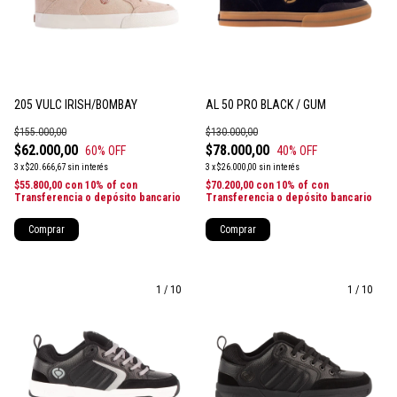
205 VULC IRISH/BOMBAY
AL 50 PRO BLACK / GUM
$155.000,00
$130.000,00
$62.000,00
$78.000,00
60
% OFF
40
% OFF
3
x
$20.666,67
sin interés
3
x
$26.000,00
sin interés
$55.800,00
con
10% of con
$70.200,00
con
10% of con
Transferencia o depósito bancario
Transferencia o depósito bancario
Comprar
Comprar
1
/
10
1
/
10