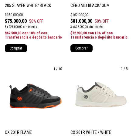
205 SLAYER WHITE/ BLACK
CERO MID BLACK/ GUM
$150.000,00
$162.000,00
$75.000,00
$81.000,00
50
% OFF
50
% OFF
3
x
$25.000,00
sin interés
3
x
$27.000,00
sin interés
$67.500,00
con
10% of con
$72.900,00
con
10% of con
Transferencia o depósito bancario
Transferencia o depósito bancario
Comprar
Comprar
1
/
10
1
/
8
CX 201R FLAME
CX 201R WHITE / WHITE