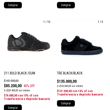
Comprar
Comprar
1
/
10
1
/
5
211 BOLD BLACK /GUM
TRE BLACK/BLACK
$142.000,00
$135.000,00
$85.200,00
40
% OFF
3
x
$45.000,00
sin interés
3
x
$28.400,00
sin interés
$121.500,00
con
10% of con
Transferencia o depósito bancario
$76.680,00
con
10% of con
Transferencia o depósito bancario
Comprar
Comprar