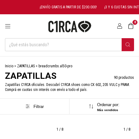
¡ENVÍO GRATIS A PARTIR DE $200.000!
¡3 Y 6 CUOTAS SIN INTERÉS* CON
0
Inicio
>
ZAPATILLAS
>
breadcrumbs.al50-pro
ZAPATILLAS
90 productos
Zapatillas C1RCA oficiales. Descubrí C1RCA shoes como CX 602, 205 VULC y PRAM.
Comprá en cuotas sin interés con envío a todo el país.
Ordenar por:
Filtrar
Más vendidos
1
/
8
1
/
8