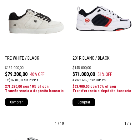
TRE WHITE / BLACK
201R BLANC / BLACK
$132.000,00
$145.000,00
$79.200,00
$71.000,00
40
% OFF
51
% OFF
3
x
$26.400,00
sin interés
3
x
$23.666,67
sin interés
$71.280,00
con
10% of con
$63.900,00
con
10% of con
Transferencia o depósito bancario
Transferencia o depósito bancario
Comprar
Comprar
1
/
10
1
/
9