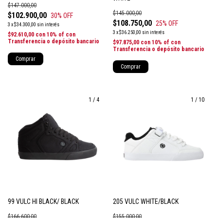
$147.000,00
$145.000,00
$102.900,00
30
% OFF
$108.750,00
25
% OFF
3
x
$34.300,00
sin interés
3
x
$36.250,00
sin interés
$92.610,00
con
10% of con
Transferencia o depósito bancario
$97.875,00
con
10% of con
Transferencia o depósito bancario
Comprar
Comprar
1
/
4
1
/
10
99 VULC HI BLACK/ BLACK
205 VULC WHITE/BLACK
$166.600,00
$155.000,00