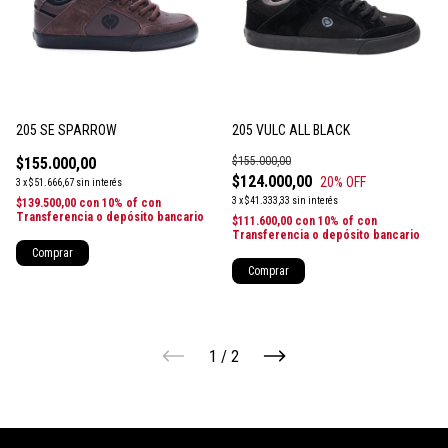
205 SE SPARROW
205 VULC ALL BLACK
$155.000,00
$155.000,00
$124.000,00
20
% OFF
3
x
$51.666,67
sin interés
3
x
$41.333,33
sin interés
$139.500,00
con
10% of con
Transferencia o depósito bancario
$111.600,00
con
10% of con
Transferencia o depósito bancario
Comprar
Comprar
1
/
2