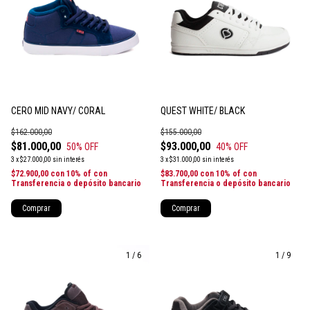
CERO MID NAVY/ CORAL
QUEST WHITE/ BLACK
$162.000,00
$155.000,00
$81.000,00
$93.000,00
50
% OFF
40
% OFF
3
x
$27.000,00
sin interés
3
x
$31.000,00
sin interés
$72.900,00
con
10% of con
$83.700,00
con
10% of con
Transferencia o depósito bancario
Transferencia o depósito bancario
Comprar
Comprar
1
/
6
1
/
9