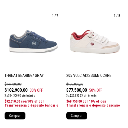
1
/
7
1
/
8
THREAT BEARING/ GRAY
205 VULC ALYSSUM/ OCHRE
$147.000,00
$155.000,00
$102.900,00
$77.500,00
30
% OFF
50
% OFF
3
x
$34.300,00
sin interés
3
x
$25.833,33
sin interés
$92.610,00
con
10% of con
$69.750,00
con
10% of con
Transferencia o depósito bancario
Transferencia o depósito bancario
Comprar
Comprar