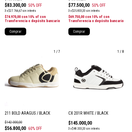
$83.300,00
$77.500,00
50
% OFF
50
% OFF
3
x
$27.766,67
sin interés
3
x
$25.833,33
sin interés
$74.970,00
con
10% of con
$69.750,00
con
10% of con
Transferencia o depósito bancario
Transferencia o depósito bancario
Comprar
Comprar
1
/
7
1
/
8
211 BOLD ARAGUS / BLACK
CX 201R WHITE / BLACK
$142.000,00
$145.000,00
$56.800,00
60
% OFF
3
x
$48.333,33
sin interés