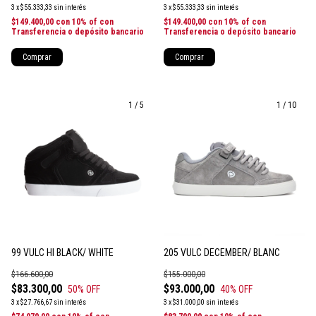
3
x
$55.333,33
sin interés
3
x
$55.333,33
sin interés
$149.400,00
con
10% of con
$149.400,00
con
10% of con
Transferencia o depósito bancario
Transferencia o depósito bancario
Comprar
Comprar
1
/
5
1
/
10
99 VULC HI BLACK/ WHITE
205 VULC DECEMBER/ BLANC
$166.600,00
$155.000,00
$83.300,00
$93.000,00
50
% OFF
40
% OFF
3
x
$27.766,67
sin interés
3
x
$31.000,00
sin interés