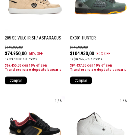
205 SE VULC IRISH/ ASPARAGUS
CX301 HUNTER
$149.900,00
$149.900,00
$74.950,00
$104.930,00
50
% OFF
30
% OFF
3
x
$24.983,33
sin interés
3
x
$34.976,67
sin interés
$67.455,00
con
10% of con
$94.437,00
con
10% of con
Transferencia o depósito bancario
Transferencia o depósito bancario
Comprar
Comprar
1
/
6
1
/
6