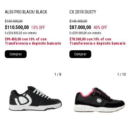
AL50 PRO BLACK/ BLACK
CX 201R DUSTY
$130.000,00
$145.000,00
$110.500,00
$87.000,00
15
% OFF
40
% OFF
3
x
$36.833,33
sin interés
3
x
$29.000,00
sin interés
$99.450,00
con
10% of con
$78.300,00
con
10% of con
Transferencia o depósito bancario
Transferencia o depósito bancario
Comprar
Comprar
1
/
8
1
/
10