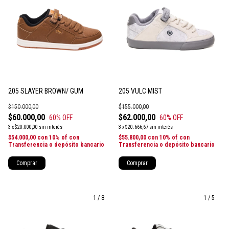
205 SLAYER BROWN/ GUM
205 VULC MIST
$150.000,00
$155.000,00
$60.000,00
$62.000,00
60
% OFF
60
% OFF
3
x
$20.000,00
sin interés
3
x
$20.666,67
sin interés
$54.000,00
con
10% of con
$55.800,00
con
10% of con
Transferencia o depósito bancario
Transferencia o depósito bancario
Comprar
Comprar
1
/
8
1
/
5