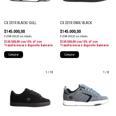
CX 201R BLACK/ GULL
CX 201R ONIX/ BLACK
$145.000,00
$145.000,00
3
x
$48.333,33
sin interés
3
x
$48.333,33
sin interés
$130.500,00
con
10% of con
$130.500,00
con
10% of con
Transferencia o depósito bancario
Transferencia o depósito bancario
Comprar
Comprar
1
/
10
1
/
8