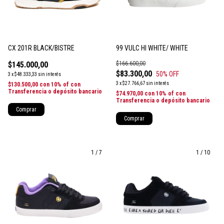
CX 201R BLACK/BISTRE
99 VULC HI WHITE/ WHITE
$145.000,00
$166.600,00
$83.300,00
50
% OFF
3
x
$48.333,33
sin interés
3
x
$27.766,67
sin interés
$130.500,00
con
10% of con
Transferencia o depósito bancario
$74.970,00
con
10% of con
Transferencia o depósito bancario
Comprar
Comprar
1
/
7
1
/
10