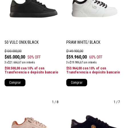
50 VULC ONIX/BLACK
PRAM WHITE/ BLACK
$130.000,00
$149.900,00
$65.000,00
$59.960,00
50
% OFF
60
% OFF
3
x
$21.666,67
sin interés
3
x
$19.986,67
sin interés
$58.500,00
con
10% of con
$53.964,00
con
10% of con
Transferencia o depósito bancario
Transferencia o depósito bancario
Comprar
Comprar
1
/
8
1
/
7